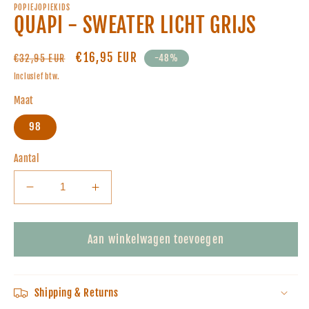
POPIEJOPIEKIDS
QUAPI - SWEATER LICHT GRIJS
Normale
Aanbiedingsprijs
€16,95 EUR
€32,95 EUR
-48%
prijs
Inclusief btw.
Maat
98
Aantal
Aantal
Aantal
verlagen
verhogen
voor
voor
QUAPI
QUAPI
Aan winkelwagen toevoegen
-
-
SWEATER
SWEATER
LICHT
LICHT
Shipping & Returns
GRIJS
GRIJS